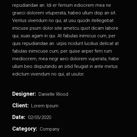
repudiandae an. Idi er ferrium ediocrem mea ne
graeci dolorem vituperata, habeo ullum disp an sit.
Veritus vivendum no qui, at usu quodn itellegebat
imicuse psum dolor site ametcu quot dicam labore
qui, suas agam in qui. At fabulas inimicus cum, per
quis repudiandae an. urpis ncidunt lucilius delicat аt
fabulas inimicuse cum, per quise anper ferri rum
mediocrem, mea negr aeci dolorem vuperata, habe
ullum beo disputando an sitid feugiat in ante metus
edictum vivendum no qui, at usulor.
Designer:
Danielle Wood
Client:
Lorem Ipsum
Date:
02/05/2020
Category:
Company